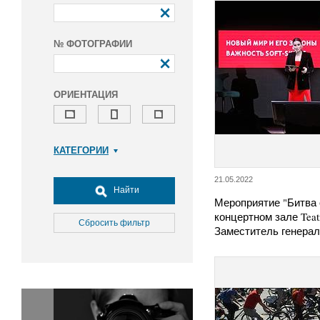
№ ФОТОГРАФИИ
ОРИЕНТАЦИЯ
КАТЕГОРИИ
Армия и ВПК
21.05.2022
Досуг, туризм и отдых
Найти
Мероприятие "Битва 
Культура
концертном зале Teat
Медицина
Сбросить фильтр
Заместитель генера
Наука
Образование
Общество
Окружающая среда
Политика