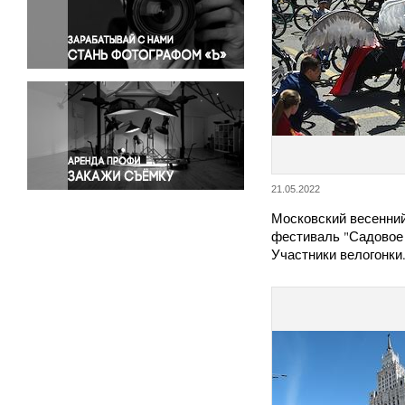
Правосудие
Происшествия и конфликты
Религия
Светская жизнь
Спорт
Экология
Экономика и бизнес
21.05.2022
Московский весенни
фестиваль "Садовое 
Участники велогонки