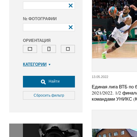
№ ФОТОГРАФИИ
ОРИЕНТАЦИЯ
КАТЕГОРИИ
Армия и ВПК
13.05.2022
Досуг, туризм и отдых
Найти
Единая лига ВТБ по 
Культура
2021/2022. 1/2 фина
Медицина
Сбросить фильтр
командами УНИКС (К
Наука
Образование
Общество
Окружающая среда
Политика