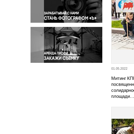
Правосудие
Происшествия и конфликты
Религия
Светская жизнь
Спорт
Экология
Экономика и бизнес
01.05.2022
Митинг КП
посвящен
солидарно
площади