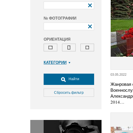
№ ФОТОГРАФИИ
ОРИЕНТАЦИЯ
КАТЕГОРИИ
Армия и ВПК
03.05.2022
Досуг, туризм и отдых
Найти
Жанровая 
Культура
Военнослу
Медицина
Сбросить фильтр
Александр
Наука
2014…
Образование
Общество
Окружающая среда
Политика