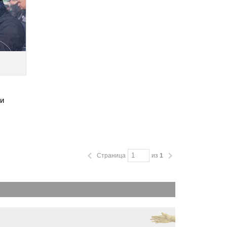
ки
Страница
из
1