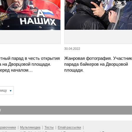
30.04.2022
тный парад в честь открытия
Жанровая фотография. Участни
а на Дворцовой площади.
парада байкеров на Дворцовой
перед началом…
площади.
ницу
Я
равочники
Мультимедиа
Тесты
Email-рассылки