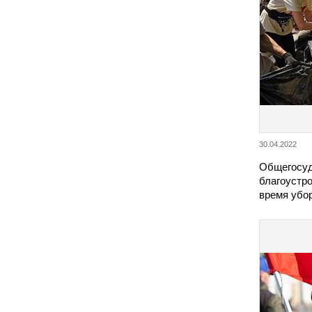
30.04.2022
Общегосуд
благоустро
время убор