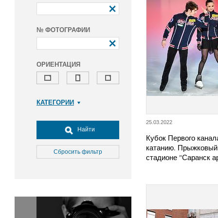
№ ФОТОГРАФИИ
ОРИЕНТАЦИЯ
КАТЕГОРИИ
Армия и ВПК
25.03.2022
Досуг, туризм и отдых
Найти
Кубок Первого канал
Культура
катанию. Прыжковый 
Медицина
Сбросить фильтр
стадионе "Саранск а
Наука
Образование
Общество
Окружающая среда
Политика