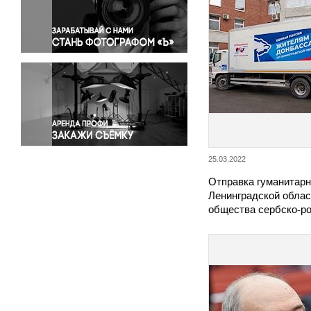
Правосудие
Происшествия и конфликты
Религия
Светская жизнь
Спорт
Экология
Экономика и бизнес
25.03.2022
Отправка гуманитарн
Ленинградской облас
общества сербско-р