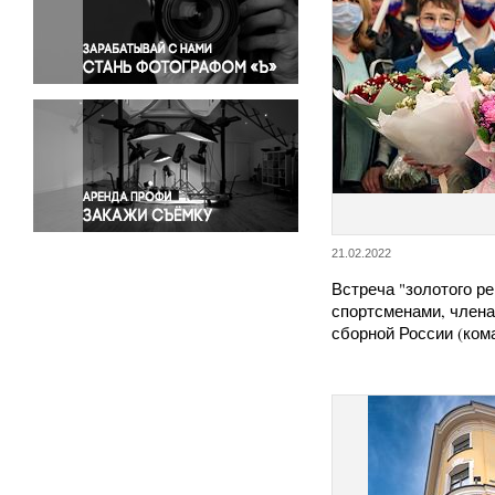
Правосудие
Происшествия и конфликты
Религия
Светская жизнь
Спорт
Экология
Экономика и бизнес
21.02.2022
Встреча "золотого р
спортсменами, член
сборной России (ко