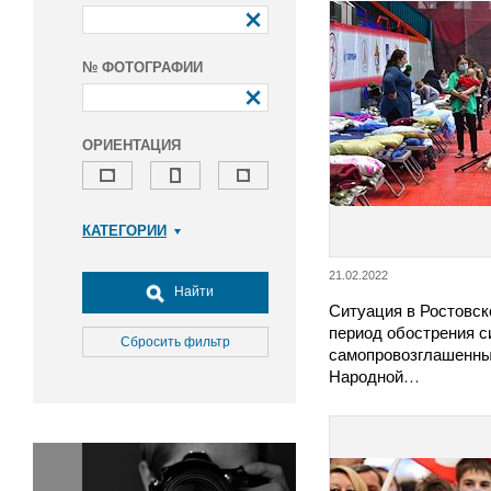
№ ФОТОГРАФИИ
ОРИЕНТАЦИЯ
КАТЕГОРИИ
Армия и ВПК
21.02.2022
Досуг, туризм и отдых
Найти
Ситуация в Ростовск
Культура
период обострения с
Медицина
Сбросить фильтр
самопровозглашенны
Наука
Народной…
Образование
Общество
Окружающая среда
Политика