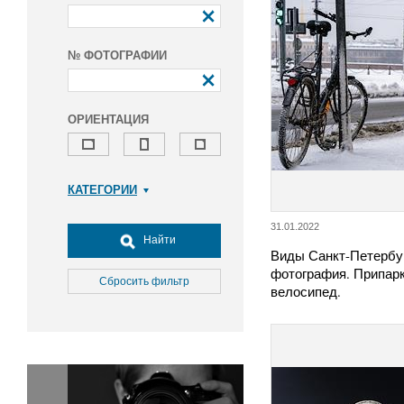
№ ФОТОГРАФИИ
ОРИЕНТАЦИЯ
КАТЕГОРИИ
Армия и ВПК
31.01.2022
Досуг, туризм и отдых
Найти
Виды Санкт-Петербу
Культура
фотография. Припар
Медицина
Сбросить фильтр
велосипед.
Наука
Образование
Общество
Окружающая среда
Политика