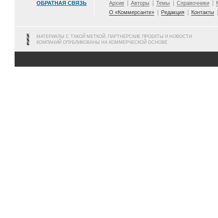
ОБРАТНАЯ СВЯЗЬ
Архив
Авторы
Темы
Справочники
О «Коммерсанте»
Редакция
Контакты
МАТЕРИАЛЫ С ТАКОЙ МЕТКОЙ, ПАРТНЕРСКИЕ ПРОЕКТЫ И НОВОСТИ
КОМПАНИЙ ОПУБЛИКОВАНЫ НА КОММЕРЧЕСКОЙ ОСНОВЕ