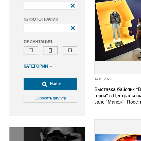
№ ФОТОГРАФИИ
ОРИЕНТАЦИЯ
КАТЕГОРИИ
Армия и ВПК
14.01.2022
Досуг, туризм и отдых
Найти
Выставка-байопик "В
Культура
героя" в Центрально
Медицина
Сбросить фильтр
зале "Манеж". Посе
Наука
Образование
Общество
Окружающая среда
Политика