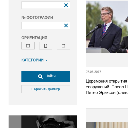
№ ФОТОГРАФИИ
ОРИЕНТАЦИЯ
КАТЕГОРИИ
Армия и ВПК
07.06.2017
Досуг, туризм и отдых
Найти
Церемония открытия
Культура
сооружений. Посол 
Медицина
Сбросить фильтр
Петер Эриксон (слев
Наука
Образование
Общество
Окружающая среда
Политика