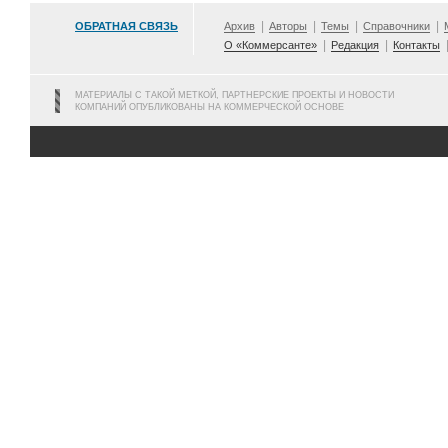
ОБРАТНАЯ СВЯЗЬ
Архив
Авторы
Темы
Справочники
О «Коммерсанте»
Редакция
Контакты
МАТЕРИАЛЫ С ТАКОЙ МЕТКОЙ, ПАРТНЕРСКИЕ ПРОЕКТЫ И НОВОСТИ
КОМПАНИЙ ОПУБЛИКОВАНЫ НА КОММЕРЧЕСКОЙ ОСНОВЕ