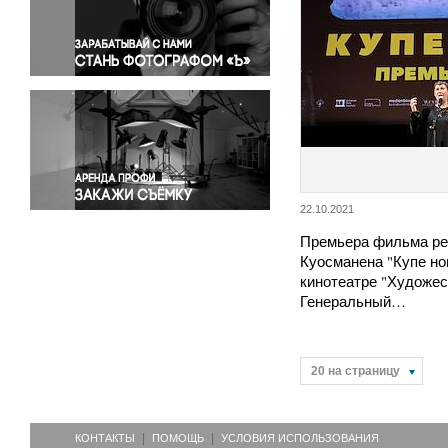
Правосудие
Происшествия и конфликты
Религия
Светская жизнь
Спорт
Экология
Экономика и бизнес
22.10.2021
Премьера фильма р
Куосманена "Купе но
кинотеатре "Художес
Генеральный…
20 на страницу
КОНТАКТЫ
ПОМОЩЬ
УСЛОВИЯ ИСПОЛЬЗОВАНИЯ