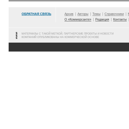
ОБРАТНАЯ СВЯЗЬ
Архив
Авторы
Темы
Справочники
О «Коммерсанте»
Редакция
Контакты
МАТЕРИАЛЫ С ТАКОЙ МЕТКОЙ, ПАРТНЕРСКИЕ ПРОЕКТЫ И НОВОСТИ
КОМПАНИЙ ОПУБЛИКОВАНЫ НА КОММЕРЧЕСКОЙ ОСНОВЕ