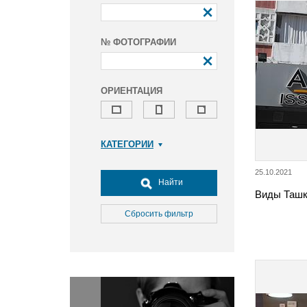
№ ФОТОГРАФИИ
ОРИЕНТАЦИЯ
КАТЕГОРИИ
Армия и ВПК
25.10.2021
Досуг, туризм и отдых
Найти
Виды Ташк
Культура
Медицина
Сбросить фильтр
Наука
Образование
Общество
Окружающая среда
Политика