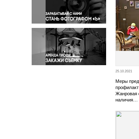
Правосудие
Происшествия и конфликты
Религия
Светская жизнь
Спорт
Экология
Экономика и бизнес
25.10.2021
Меры пред
профилакт
Жанровая 
наличия…