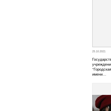
25.10.2021
Государст
учреждени
"Городска
имени…