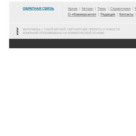
ОБРАТНАЯ СВЯЗЬ
Архив
Авторы
Темы
Справочники
О «Коммерсанте»
Редакция
Контакты
МАТЕРИАЛЫ С ТАКОЙ МЕТКОЙ, ПАРТНЕРСКИЕ ПРОЕКТЫ И НОВОСТИ
КОМПАНИЙ ОПУБЛИКОВАНЫ НА КОММЕРЧЕСКОЙ ОСНОВЕ