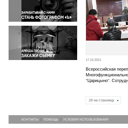
Правосудие
Происшествия и конфликты
Религия
Светская жизнь
Спорт
Экология
Экономика и бизнес
17.10.2021
Всероссийская переп
Многофункционально
"Царицыно". Сотруд
20 на страницу
КОНТАКТЫ
ПОМОЩЬ
УСЛОВИЯ ИСПОЛЬЗОВАНИЯ