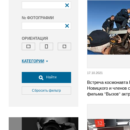
№ ФОТОГРАФИИ
ОРИЕНТАЦИЯ
КАТЕГОРИИ
Армия и ВПК
17.10.2021
Досуг, туризм и отдых
Найти
Встреча космонавта
Культура
Новицкого и членов 
Медицина
Сбросить фильтр
фильма "Вызов" ак
Наука
Образование
Общество
Окружающая среда
Политика