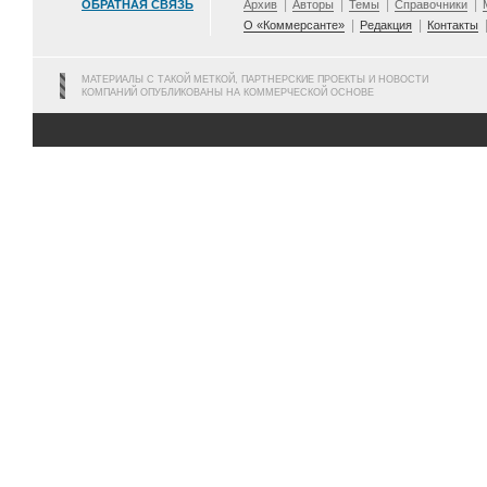
ОБРАТНАЯ СВЯЗЬ
Архив
Авторы
Темы
Справочники
О «Коммерсанте»
Редакция
Контакты
МАТЕРИАЛЫ С ТАКОЙ МЕТКОЙ, ПАРТНЕРСКИЕ ПРОЕКТЫ И НОВОСТИ
КОМПАНИЙ ОПУБЛИКОВАНЫ НА КОММЕРЧЕСКОЙ ОСНОВЕ