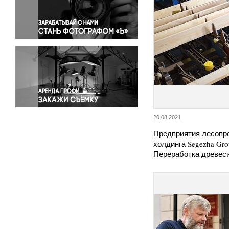
Правосудие
Происшествия и конфликты
Религия
Светская жизнь
Спорт
Экология
Экономика и бизнес
20.08.2021
Предприятия лесоп
холдинга Segezha Gro
Переработка древес