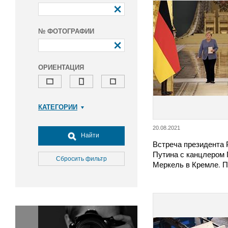
№ ФОТОГРАФИИ
ОРИЕНТАЦИЯ
КАТЕГОРИИ
Армия и ВПК
20.08.2021
Досуг, туризм и отдых
Найти
Встреча президента
Культура
Путина с канцлером 
Медицина
Сбросить фильтр
Меркель в Кремле. 
Наука
Образование
Общество
Окружающая среда
Политика