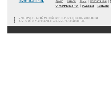
ОБРАТНАЯ СВЯЗЬ
Архив
Авторы
Темы
Справочники
О «Коммерсанте»
Редакция
Контакты
МАТЕРИАЛЫ С ТАКОЙ МЕТКОЙ, ПАРТНЕРСКИЕ ПРОЕКТЫ И НОВОСТИ
КОМПАНИЙ ОПУБЛИКОВАНЫ НА КОММЕРЧЕСКОЙ ОСНОВЕ