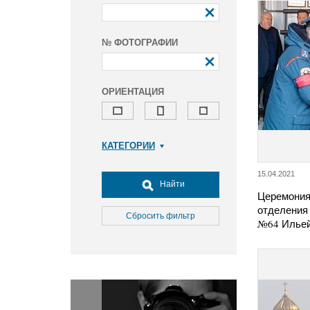
№ ФОТОГРАФИИ
ОРИЕНТАЦИЯ
КАТЕГОРИИ
Армия и ВПК
15.04.2021
Досуг, туризм и отдых
Найти
Церемония
Культура
отделения
Медицина
Сбросить фильтр
№64 Ильей
Наука
Образование
Общество
Окружающая среда
Политика