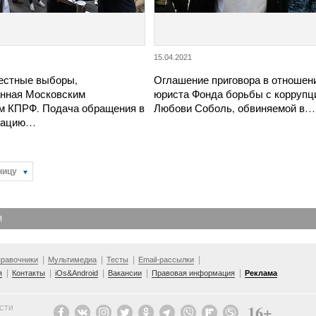
15.04.2021
честные выборы,
Оглашение приговора в отношен
анная Московским
юриста Фонда борьбы с коррупц
м КПРФ. Подача обращения в
Любови Соболь, обвиняемой в…
рацию…
ницу
Я
равочники
Мультимедиа
Тесты
Email-рассылки
я
Контакты
iOs&Android
Вакансии
Правовая информация
Реклама
16+
ОСТИ