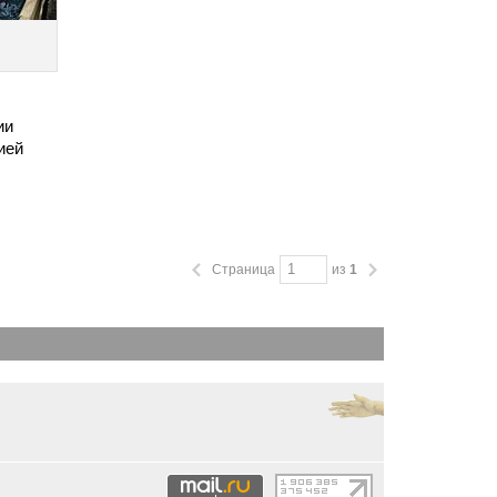
ии
ией
Страница
из
1