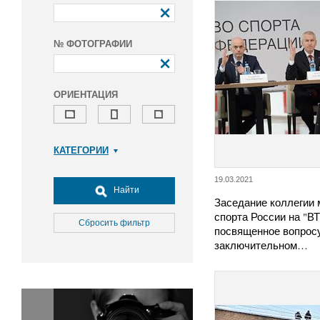
№ ФОТОГРАФИИ
ОРИЕНТАЦИЯ
КАТЕГОРИИ
Армия и ВПК
19.03.2021
Досуг, туризм и отдых
Найти
Заседание коллегии 
Культура
спорта России на "ВТ
Медицина
Сбросить фильтр
посвященное вопрос
Наука
заключительном…
Образование
Общество
Окружающая среда
Политика