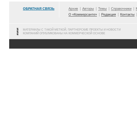
ОБРАТНАЯ СВЯЗЬ
Архив
Авторы
Темы
Справочники
О «Коммерсанте»
Редакция
Контакты
МАТЕРИАЛЫ С ТАКОЙ МЕТКОЙ, ПАРТНЕРСКИЕ ПРОЕКТЫ И НОВОСТИ
КОМПАНИЙ ОПУБЛИКОВАНЫ НА КОММЕРЧЕСКОЙ ОСНОВЕ