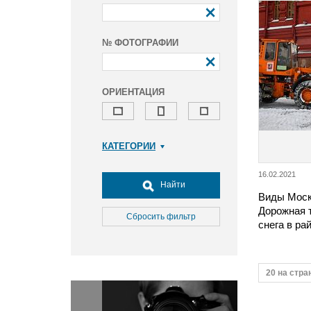
№ ФОТОГРАФИИ
ОРИЕНТАЦИЯ
КАТЕГОРИИ
Армия и ВПК
16.02.2021
Досуг, туризм и отдых
Найти
Виды Моск
Культура
Дорожная 
Медицина
Сбросить фильтр
снега в ра
Наука
Образование
Общество
20 на стра
Окружающая среда
Политика