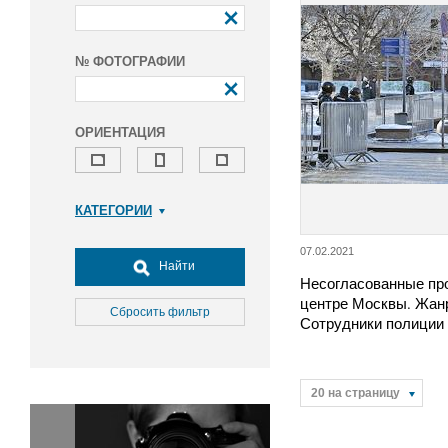
№ ФОТОГРАФИИ
ОРИЕНТАЦИЯ
КАТЕГОРИИ
Армия и ВПК
07.02.2021
Досуг, туризм и отдых
Найти
Несогласованные пр
Культура
центре Москвы. Жан
Медицина
Сбросить фильтр
Сотрудники полиции
Наука
Образование
Общество
20 на страницу
Окружающая среда
Политика