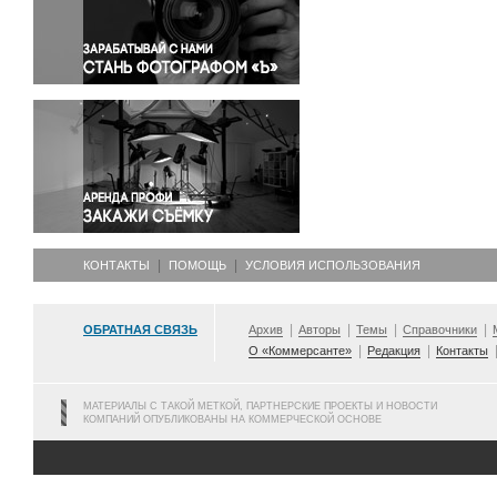
Правосудие
Происшествия и конфликты
Религия
Светская жизнь
Спорт
Экология
Экономика и бизнес
КОНТАКТЫ
ПОМОЩЬ
УСЛОВИЯ ИСПОЛЬЗОВАНИЯ
ОБРАТНАЯ СВЯЗЬ
Архив
Авторы
Темы
Справочники
О «Коммерсанте»
Редакция
Контакты
МАТЕРИАЛЫ С ТАКОЙ МЕТКОЙ, ПАРТНЕРСКИЕ ПРОЕКТЫ И НОВОСТИ
КОМПАНИЙ ОПУБЛИКОВАНЫ НА КОММЕРЧЕСКОЙ ОСНОВЕ