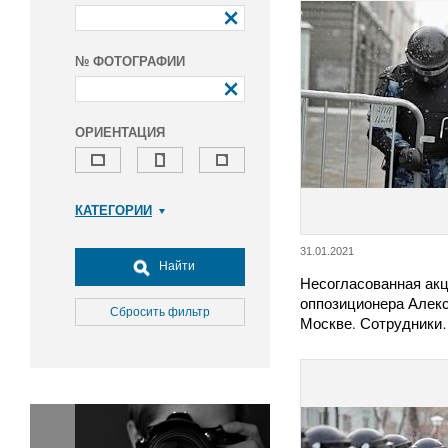
№ ФОТОГРАФИИ
ОРИЕНТАЦИЯ
КАТЕГОРИИ
Армия и ВПК
31.01.2021
Досуг, туризм и отдых
Найти
Несогласованная акц
Культура
оппозиционера Алекс
Медицина
Сбросить фильтр
Москве. Сотрудник
Наука
Образование
Общество
Окружающая среда
Политика