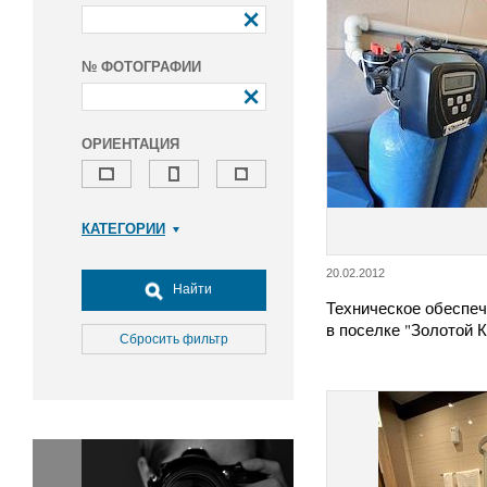
№ ФОТОГРАФИИ
ОРИЕНТАЦИЯ
КАТЕГОРИИ
Армия и ВПК
20.02.2012
Досуг, туризм и отдых
Найти
Техническое обеспеч
Культура
в поселке "Золотой 
Медицина
Сбросить фильтр
Наука
Образование
Общество
Окружающая среда
Политика