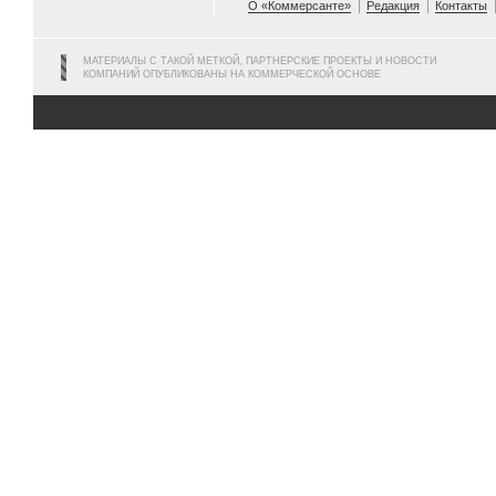
О «Коммерсанте»
Редакция
Контакты
МАТЕРИАЛЫ С ТАКОЙ МЕТКОЙ, ПАРТНЕРСКИЕ ПРОЕКТЫ И НОВОСТИ
КОМПАНИЙ ОПУБЛИКОВАНЫ НА КОММЕРЧЕСКОЙ ОСНОВЕ