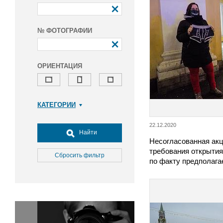
№ ФОТОГРАФИИ
ОРИЕНТАЦИЯ
КАТЕГОРИИ
Армия и ВПК
22.12.2020
Досуг, туризм и отдых
Найти
Несогласованная акц
Культура
требования открытия
Медицина
Сбросить фильтр
по факту предполаг
Наука
Образование
Общество
Окружающая среда
Политика