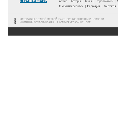
ОБРАТНАЯ СВЯЗЬ
Архив
Авторы
Темы
Справочники
О «Коммерсанте»
Редакция
Контакты
МАТЕРИАЛЫ С ТАКОЙ МЕТКОЙ, ПАРТНЕРСКИЕ ПРОЕКТЫ И НОВОСТИ
КОМПАНИЙ ОПУБЛИКОВАНЫ НА КОММЕРЧЕСКОЙ ОСНОВЕ