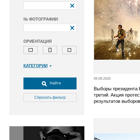
№ ФОТОГРАФИИ
ОРИЕНТАЦИЯ
КАТЕГОРИИ
Армия и ВПК
09.08.2020
Досуг, туризм и отдых
Найти
Выборы президента 
Культура
третий. Акция протес
Медицина
Сбросить фильтр
результатов выборо
Наука
Образование
Общество
Окружающая среда
Политика