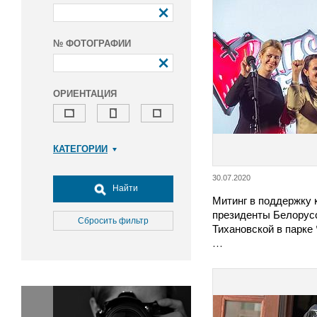
№ ФОТОГРАФИИ
ОРИЕНТАЦИЯ
КАТЕГОРИИ
Армия и ВПК
30.07.2020
Досуг, туризм и отдых
Найти
Митинг в поддержку 
Культура
президенты Белорус
Медицина
Сбросить фильтр
Тихановской в парке
Наука
…
Образование
Общество
Окружающая среда
Политика