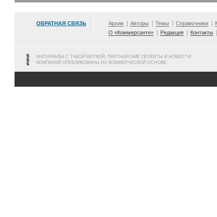
ОБРАТНАЯ СВЯЗЬ
Архив
Авторы
Темы
Справочники
О «Коммерсанте»
Редакция
Контакты
МАТЕРИАЛЫ С ТАКОЙ МЕТКОЙ, ПАРТНЕРСКИЕ ПРОЕКТЫ И НОВОСТИ
КОМПАНИЙ ОПУБЛИКОВАНЫ НА КОММЕРЧЕСКОЙ ОСНОВЕ