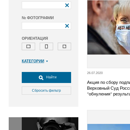
№ ФОТОГРАФИИ
ОРИЕНТАЦИЯ
КАТЕГОРИИ
Армия и ВПК
26.07.2020
Досуг, туризм и отдых
Найти
Акция по сбору подп
Культура
Верховный Суд Росс
Медицина
Сбросить фильтр
"обнуления" резуль
Наука
Образование
Общество
Окружающая среда
Политика