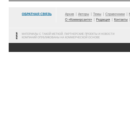
ОБРАТНАЯ СВЯЗЬ
Архив
Авторы
Темы
Справочники
О «Коммерсанте»
Редакция
Контакты
МАТЕРИАЛЫ С ТАКОЙ МЕТКОЙ, ПАРТНЕРСКИЕ ПРОЕКТЫ И НОВОСТИ
КОМПАНИЙ ОПУБЛИКОВАНЫ НА КОММЕРЧЕСКОЙ ОСНОВЕ