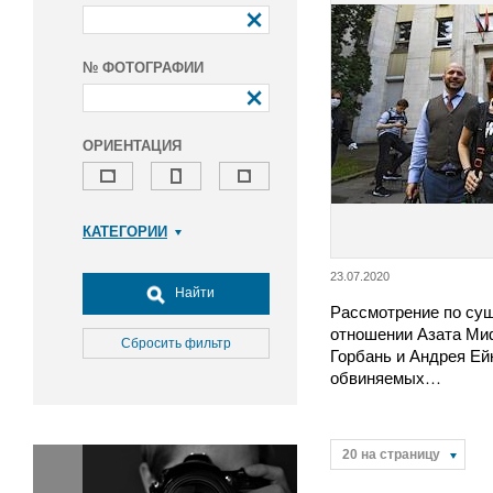
№ ФОТОГРАФИИ
ОРИЕНТАЦИЯ
КАТЕГОРИИ
Армия и ВПК
23.07.2020
Досуг, туризм и отдых
Найти
Рассмотрение по сущ
Культура
отношении Азата Ми
Медицина
Сбросить фильтр
Горбань и Андрея Ей
Наука
обвиняемых…
Образование
Общество
Окружающая среда
20 на страницу
Политика