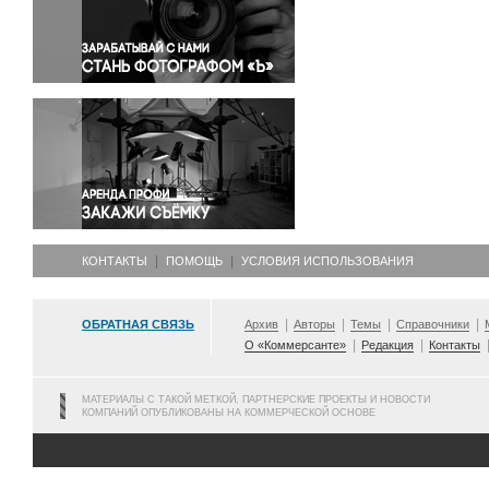
Правосудие
Происшествия и конфликты
Религия
Светская жизнь
Спорт
Экология
Экономика и бизнес
КОНТАКТЫ
ПОМОЩЬ
УСЛОВИЯ ИСПОЛЬЗОВАНИЯ
ОБРАТНАЯ СВЯЗЬ
Архив
Авторы
Темы
Справочники
О «Коммерсанте»
Редакция
Контакты
МАТЕРИАЛЫ С ТАКОЙ МЕТКОЙ, ПАРТНЕРСКИЕ ПРОЕКТЫ И НОВОСТИ
КОМПАНИЙ ОПУБЛИКОВАНЫ НА КОММЕРЧЕСКОЙ ОСНОВЕ