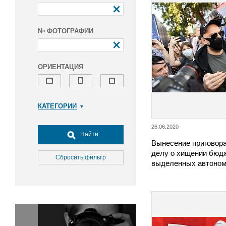
№ ФОТОГРАФИИ
ОРИЕНТАЦИЯ
КАТЕГОРИИ
Армия и ВПК
26.06.2020
Досуг, туризм и отдых
Найти
Вынесение приговора
Культура
делу о хищении бюд
Медицина
Сбросить фильтр
выделенных автоно
Наука
Образование
Общество
Окружающая среда
Политика