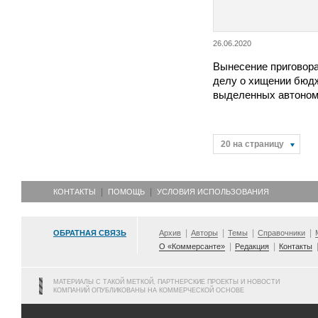
26.06.2020
Вынесение приговора
делу о хищении бюд
выделенных автоно
20 на страницу
КОНТАКТЫ
ПОМОЩЬ
УСЛОВИЯ ИСПОЛЬЗОВАНИЯ
ОБРАТНАЯ СВЯЗЬ
Архив
Авторы
Темы
Справочники
О «Коммерсанте»
Редакция
Контакты
МАТЕРИАЛЫ С ТАКОЙ МЕТКОЙ, ПАРТНЕРСКИЕ ПРОЕКТЫ И НОВОСТИ
КОМПАНИЙ ОПУБЛИКОВАНЫ НА КОММЕРЧЕСКОЙ ОСНОВЕ