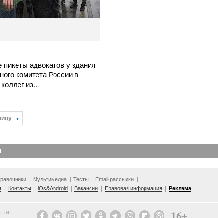
 пикеты адвокатов у здания
ного комитета России в
 коллег из…
ницу
Я
равочники
Мультимедиа
Тесты
Email-рассылки
я
Контакты
iOs&Android
Вакансии
Правовая информация
Реклама
16+
ОСТИ