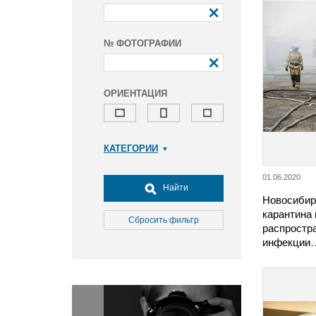
№ ФОТОГРАФИИ
ОРИЕНТАЦИЯ
КАТЕГОРИИ
Армия и ВПК
01.06.2020
Досуг, туризм и отдых
Найти
Новосибир
Культура
карантина 
Медицина
Сбросить фильтр
распростр
Наука
инфекции
Образование
Общество
Окружающая среда
Политика