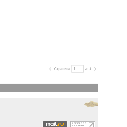
Страница
из
1