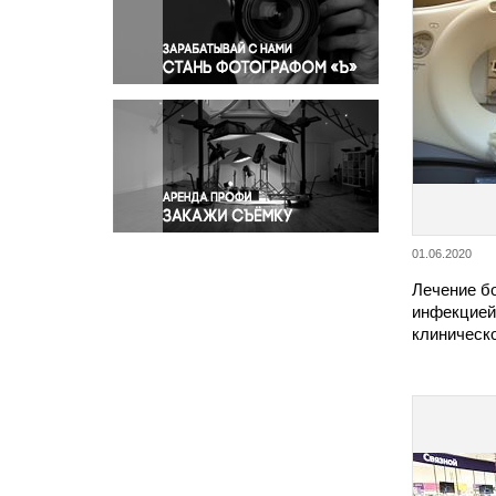
Правосудие
Происшествия и конфликты
Религия
Светская жизнь
Спорт
Экология
Экономика и бизнес
01.06.2020
Лечение б
инфекцией
клиническ