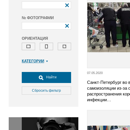
№ ФОТОГРАФИИ
ОРИЕНТАЦИЯ
КАТЕГОРИИ
Армия и ВПК
07.05.2020
Досуг, туризм и отдых
Найти
Санкт-Петербург во 
Культура
самоизоляции из-за 
Медицина
Сбросить фильтр
распространения ко
Наука
инфекции…
Образование
Общество
Окружающая среда
Политика