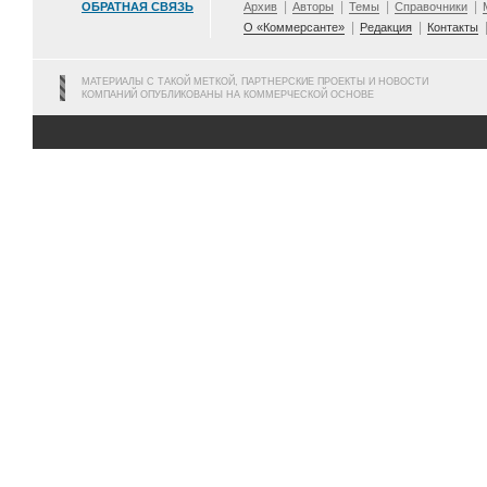
ОБРАТНАЯ СВЯЗЬ
Архив
Авторы
Темы
Справочники
О «Коммерсанте»
Редакция
Контакты
МАТЕРИАЛЫ С ТАКОЙ МЕТКОЙ, ПАРТНЕРСКИЕ ПРОЕКТЫ И НОВОСТИ
КОМПАНИЙ ОПУБЛИКОВАНЫ НА КОММЕРЧЕСКОЙ ОСНОВЕ