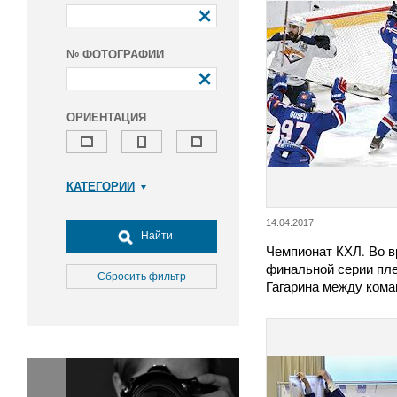
№ ФОТОГРАФИИ
ОРИЕНТАЦИЯ
КАТЕГОРИИ
Армия и ВПК
14.04.2017
Досуг, туризм и отдых
Найти
Чемпионат КХЛ. Во в
Культура
финальной серии пл
Медицина
Сбросить фильтр
Гагарина между ком
Наука
Образование
Общество
Окружающая среда
Политика