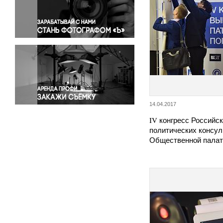
Правосудие
Происшествия и конфликты
Религия
Светская жизнь
Спорт
Экология
Экономика и бизнес
14.04.2017
IV конгресс Российс
политических консул
Общественной палат