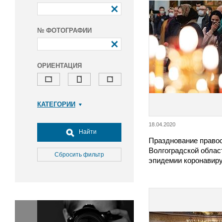
№ ФОТОГРАФИИ
ОРИЕНТАЦИЯ
КАТЕГОРИИ
Армия и ВПК
18.04.2020
Досуг, туризм и отдых
Найти
Празднование право
Культура
Волгоградской облас
Медицина
Сбросить фильтр
эпидемии коронавир
Наука
Образование
Общество
Окружающая среда
Политика