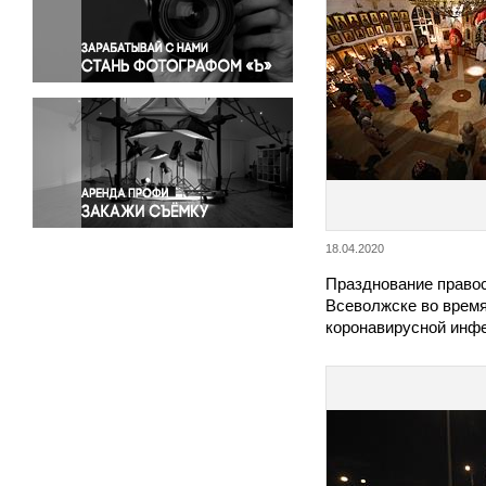
Правосудие
Происшествия и конфликты
Религия
Светская жизнь
Спорт
Экология
Экономика и бизнес
18.04.2020
Празднование право
Всеволжске во врем
коронавирусной инф