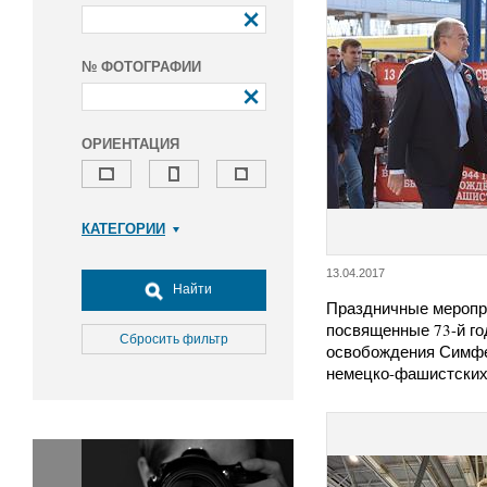
№ ФОТОГРАФИИ
ОРИЕНТАЦИЯ
КАТЕГОРИИ
Армия и ВПК
13.04.2017
Досуг, туризм и отдых
Найти
Праздничные меропр
Культура
посвященные 73-й г
Медицина
Сбросить фильтр
освобождения Симфе
Наука
немецко-фашистски
Образование
Общество
Окружающая среда
Политика