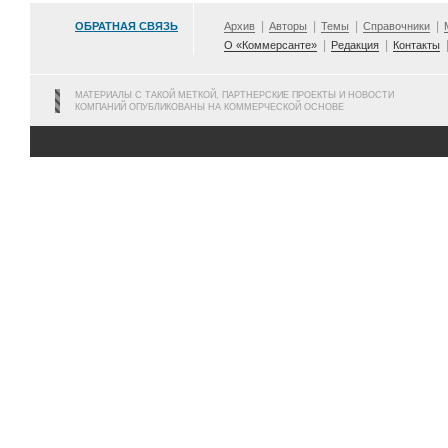
ОБРАТНАЯ СВЯЗЬ
Архив
Авторы
Темы
Справочники
О «Коммерсанте»
Редакция
Контакты
МАТЕРИАЛЫ С ТАКОЙ МЕТКОЙ, ПАРТНЕРСКИЕ ПРОЕКТЫ И НОВОСТИ
КОМПАНИЙ ОПУБЛИКОВАНЫ НА КОММЕРЧЕСКОЙ ОСНОВЕ