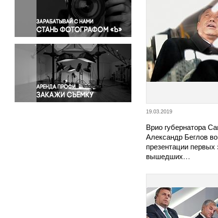
Правосудие
Происшествия и конфликты
Религия
Светская жизнь
Спорт
Экология
Экономика и бизнес
19.03.2019
Врио губернатора Са
Александр Беглов во
презентации первых
вышедших…