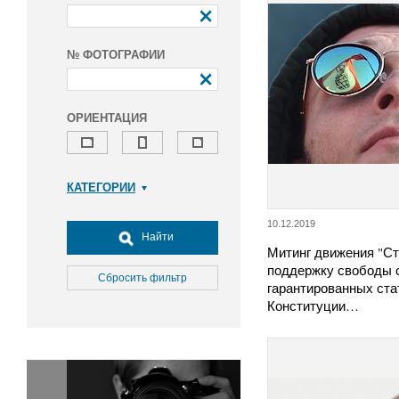
№ ФОТОГРАФИИ
ОРИЕНТАЦИЯ
КАТЕГОРИИ
Армия и ВПК
10.12.2019
Досуг, туризм и отдых
Найти
Митинг движения "Ст
Культура
поддержку свободы 
Медицина
Сбросить фильтр
гарантированных ста
Наука
Конституции…
Образование
Общество
Окружающая среда
Политика