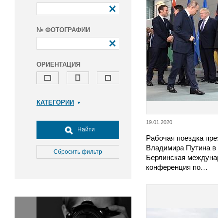
№ ФОТОГРАФИИ
ОРИЕНТАЦИЯ
КАТЕГОРИИ
Армия и ВПК
19.01.2020
Досуг, туризм и отдых
Найти
Рабочая поездка пре
Культура
Владимира Путина в 
Медицина
Сбросить фильтр
Берлинская междуна
Наука
конференция по…
Образование
Общество
Окружающая среда
Политика