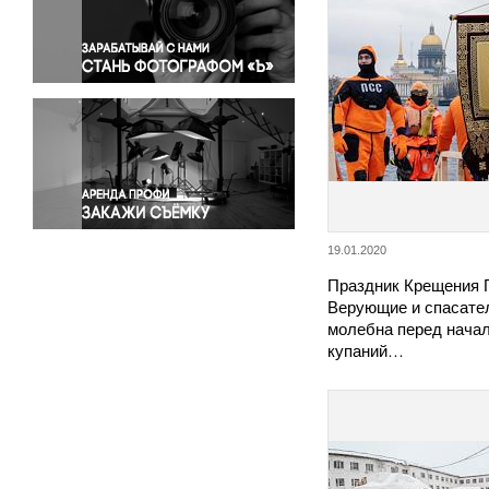
Правосудие
Происшествия и конфликты
Религия
Светская жизнь
Спорт
Экология
Экономика и бизнес
19.01.2020
Праздник Крещения 
Верующие и спасате
молебна перед нача
купаний…