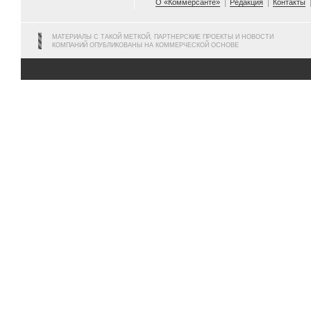
О «Коммерсанте»
Редакция
Контакты
МАТЕРИАЛЫ С ТАКОЙ МЕТКОЙ, ПАРТНЕРСКИЕ ПРОЕКТЫ И НОВОСТИ
КОМПАНИЙ ОПУБЛИКОВАНЫ НА КОММЕРЧЕСКОЙ ОСНОВЕ