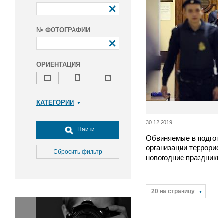
№ ФОТОГРАФИИ
ОРИЕНТАЦИЯ
КАТЕГОРИИ
Армия и ВПК
30.12.2019
Досуг, туризм и отдых
Найти
Обвиняемые в подгот
Культура
организации террори
Медицина
Сбросить фильтр
новогодние праздник
Наука
Образование
Общество
20 на страницу
Окружающая среда
Политика