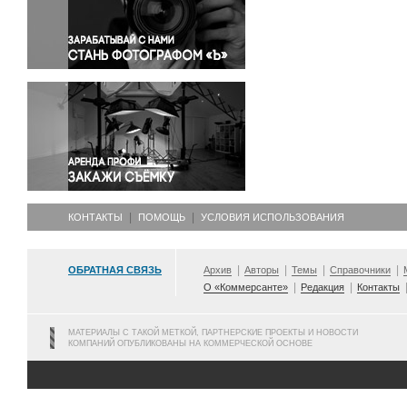
Правосудие
Происшествия и конфликты
Религия
Светская жизнь
Спорт
Экология
Экономика и бизнес
КОНТАКТЫ
ПОМОЩЬ
УСЛОВИЯ ИСПОЛЬЗОВАНИЯ
ОБРАТНАЯ СВЯЗЬ
Архив
Авторы
Темы
Справочники
О «Коммерсанте»
Редакция
Контакты
МАТЕРИАЛЫ С ТАКОЙ МЕТКОЙ, ПАРТНЕРСКИЕ ПРОЕКТЫ И НОВОСТИ
КОМПАНИЙ ОПУБЛИКОВАНЫ НА КОММЕРЧЕСКОЙ ОСНОВЕ