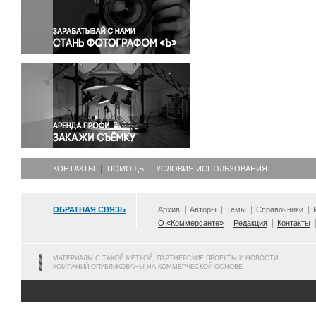
Правосудие
Происшествия и конфликты
Религия
Светская жизнь
Спорт
Экология
Экономика и бизнес
КОНТАКТЫ
ПОМОЩЬ
УСЛОВИЯ ИСПОЛЬЗОВАНИЯ
ОБРАТНАЯ СВЯЗЬ
Архив
Авторы
Темы
Справочники
О «Коммерсанте»
Редакция
Контакты
МАТЕРИАЛЫ С ТАКОЙ МЕТКОЙ, ПАРТНЕРСКИЕ ПРОЕКТЫ И НОВОСТИ
КОМПАНИЙ ОПУБЛИКОВАНЫ НА КОММЕРЧЕСКОЙ ОСНОВЕ