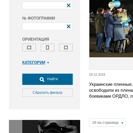
№ ФОТОГРАФИИ
ОРИЕНТАЦИЯ
КАТЕГОРИИ
Армия и ВПК
29.12.2019
Досуг, туризм и отдых
Найти
Украинские пленные,
Культура
освободили из плена
Медицина
Сбросить фильтр
боевиками ОРДЛО, 
Наука
Образование
Общество
Окружающая среда
20 на страницу
Политика