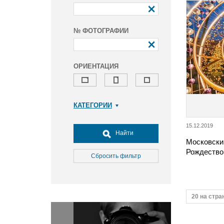
№ ФОТОГРАФИИ
ОРИЕНТАЦИЯ
КАТЕГОРИИ
Армия и ВПК
15.12.2019
Досуг, туризм и отдых
Найти
Московски
Культура
Рождество
Медицина
Сбросить фильтр
Наука
Образование
Общество
20 на стра
Окружающая среда
Политика