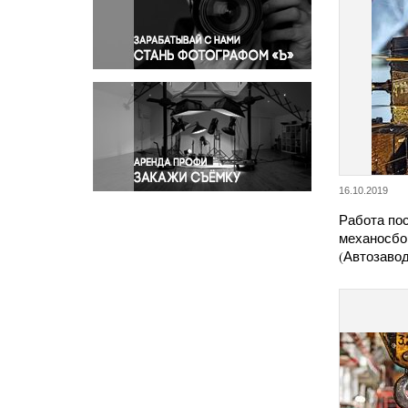
Правосудие
Происшествия и конфликты
Религия
Светская жизнь
Спорт
Экология
Экономика и бизнес
16.10.2019
Работа пос
механосбо
(Автозаво