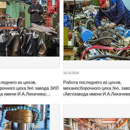
16.10.2019
леднего из цехов,
Работа последнего из цехов,
рочного цеха №6 завода ЗИЛ
механосборочного цеха №6, зав
да имени И.А.Лихачева)…
(Автозавода имени И.А.Лихачев