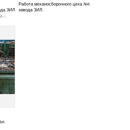
Работа механосборочного цеха №6
ода ЗИЛ
завода ЗИЛ.
а)…
 №6