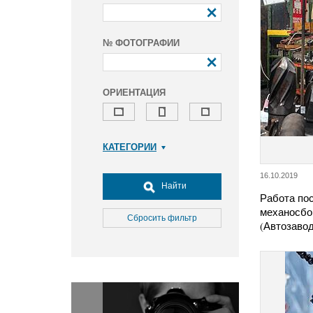
№ ФОТОГРАФИИ
ОРИЕНТАЦИЯ
КАТЕГОРИИ
Армия и ВПК
16.10.2019
Досуг, туризм и отдых
Найти
Работа пос
Культура
механосбо
Медицина
Сбросить фильтр
(Автозаво
Наука
Образование
Общество
Окружающая среда
Политика