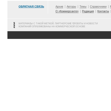
ОБРАТНАЯ СВЯЗЬ
Архив
Авторы
Темы
Справочники
О «Коммерсанте»
Редакция
Контакты
МАТЕРИАЛЫ С ТАКОЙ МЕТКОЙ, ПАРТНЕРСКИЕ ПРОЕКТЫ И НОВОСТИ
КОМПАНИЙ ОПУБЛИКОВАНЫ НА КОММЕРЧЕСКОЙ ОСНОВЕ