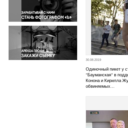
Правосудие
Происшествия и конфликты
Религия
Светская жизнь
Спорт
Экология
Экономика и бизнес
30.08.2019
Одиночный пикет у с
"Бауманская" в подд
Конона и Кирилла Жу
обвиняемых…