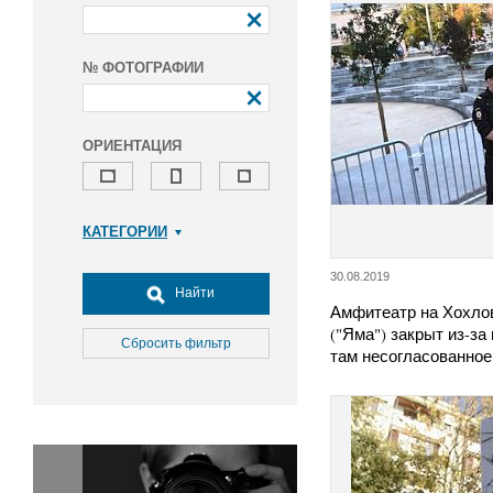
№ ФОТОГРАФИИ
ОРИЕНТАЦИЯ
КАТЕГОРИИ
Армия и ВПК
30.08.2019
Досуг, туризм и отдых
Найти
Амфитеатр на Хохло
Культура
("Яма") закрыт из-за
Медицина
Сбросить фильтр
там несогласованно
Наука
Образование
Общество
Окружающая среда
Политика