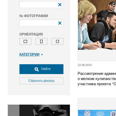
№ ФОТОГРАФИИ
ОРИЕНТАЦИЯ
КАТЕГОРИИ
Армия и ВПК
12.08.2019
Досуг, туризм и отдых
Найти
Рассмотрение админ
Культура
о мелком хулиганств
Медицина
Сбросить фильтр
участника проекта 
Наука
Образование
Общество
Окружающая среда
Политика