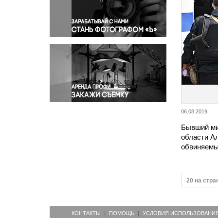
Правосудие
Происшествия и конфликты
Религия
Светская жизнь
Спорт
Экология
Экономика и бизнес
06.08.2019
Бывший ми
области Ал
обвиняемы
20 на стра
КОНТАКТЫ
ПОМОЩЬ
УСЛОВИЯ ИСПОЛЬЗОВАНИ