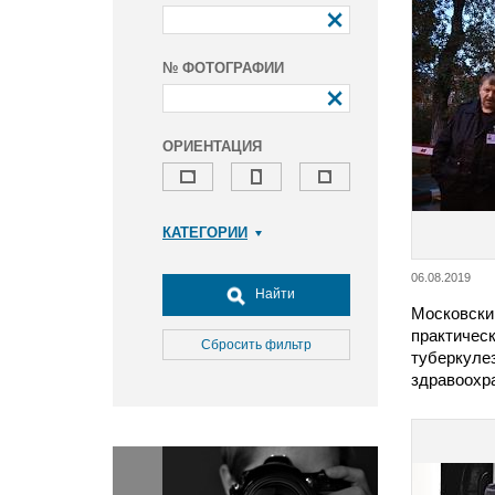
№ ФОТОГРАФИИ
ОРИЕНТАЦИЯ
КАТЕГОРИИ
Армия и ВПК
06.08.2019
Досуг, туризм и отдых
Найти
Московски
Культура
практичес
Медицина
Сбросить фильтр
туберкуле
Наука
здравоохр
Образование
Общество
Окружающая среда
Политика