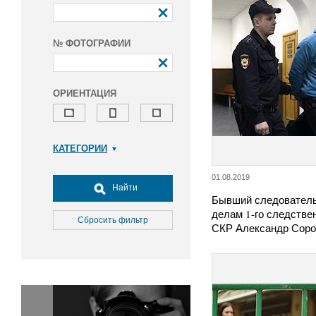
№ ФОТОГРАФИИ
ОРИЕНТАЦИЯ
КАТЕГОРИИ
Армия и ВПК
01.08.2019
Досуг, туризм и отдых
Найти
Бывший следователь
Культура
делам 1-го следстве
Медицина
Сбросить фильтр
СКР Александр Сор
Наука
Образование
Общество
Окружающая среда
Политика