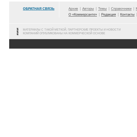
ОБРАТНАЯ СВЯЗЬ
Архив
Авторы
Темы
Справочники
О «Коммерсанте»
Редакция
Контакты
МАТЕРИАЛЫ С ТАКОЙ МЕТКОЙ, ПАРТНЕРСКИЕ ПРОЕКТЫ И НОВОСТИ
КОМПАНИЙ ОПУБЛИКОВАНЫ НА КОММЕРЧЕСКОЙ ОСНОВЕ