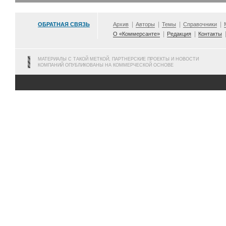
ОБРАТНАЯ СВЯЗЬ
Архив
Авторы
Темы
Справочники
О «Коммерсанте»
Редакция
Контакты
МАТЕРИАЛЫ С ТАКОЙ МЕТКОЙ, ПАРТНЕРСКИЕ ПРОЕКТЫ И НОВОСТИ
КОМПАНИЙ ОПУБЛИКОВАНЫ НА КОММЕРЧЕСКОЙ ОСНОВЕ