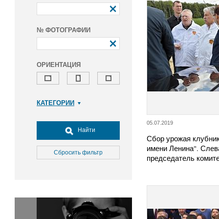
№ ФОТОГРАФИИ
ОРИЕНТАЦИЯ
КАТЕГОРИИ
Армия и ВПК
05.07.2019
Досуг, туризм и отдых
Найти
Сбор урожая клубни
Культура
имени Ленина". Слев
Медицина
Сбросить фильтр
председатель комит
Наука
Образование
Общество
Окружающая среда
Политика