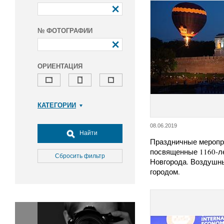
№ ФОТОГРАФИИ
ОРИЕНТАЦИЯ
КАТЕГОРИИ
Армия и ВПК
08.06.2019
Досуг, туризм и отдых
Найти
Праздничные меропр
Культура
посвященные 1160-л
Медицина
Сбросить фильтр
Новгорода. Воздушн
Наука
городом.
Образование
Общество
Окружающая среда
Политика