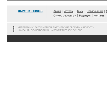
ОБРАТНАЯ СВЯЗЬ
Архив
Авторы
Темы
Справочники
О «Коммерсанте»
Редакция
Контакты
МАТЕРИАЛЫ С ТАКОЙ МЕТКОЙ, ПАРТНЕРСКИЕ ПРОЕКТЫ И НОВОСТИ
КОМПАНИЙ ОПУБЛИКОВАНЫ НА КОММЕРЧЕСКОЙ ОСНОВЕ