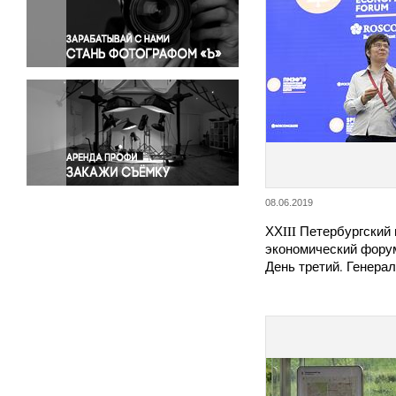
Правосудие
Происшествия и конфликты
Религия
Светская жизнь
Спорт
Экология
Экономика и бизнес
08.06.2019
ХХIII Петербургски
экономический фору
День третий. Генер