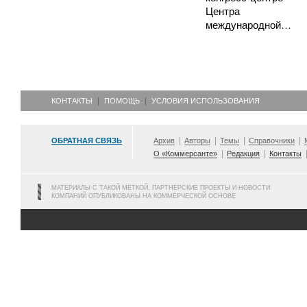
Центра
международной…
КОНТАКТЫ
ПОМОЩЬ
УСЛОВИЯ ИСПОЛЬЗОВАНИЯ
ОБРАТНАЯ СВЯЗЬ
Архив
Авторы
Темы
Справочники
О «Коммерсанте»
Редакция
Контакты
МАТЕРИАЛЫ С ТАКОЙ МЕТКОЙ, ПАРТНЕРСКИЕ ПРОЕКТЫ И НОВОСТИ
КОМПАНИЙ ОПУБЛИКОВАНЫ НА КОММЕРЧЕСКОЙ ОСНОВЕ