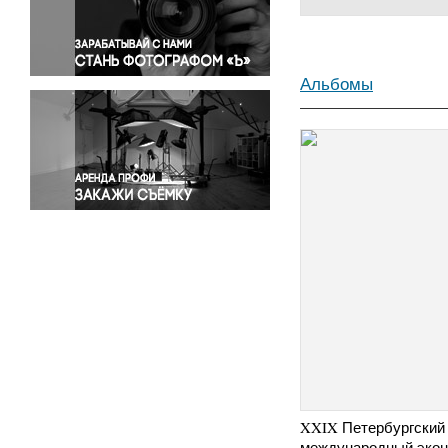
Правосудие
Происшествия и конфликты
Религия
Альбомы
Светская жизнь
Спорт
Экология
Экономика и бизнес
XXIX Петербургский
международный экон