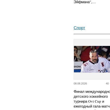
Эйфмана",…
Спорт
08.08.2026
40
Финал международно
детского хоккейного
турнира Ovi Cup и
ежегодный гала-матч