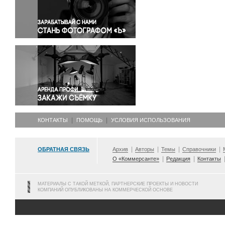
Правосудие
Происшествия и конфликты
Религия
Светская жизнь
Спорт
Экология
Экономика и бизнес
КОНТАКТЫ
ПОМОЩЬ
УСЛОВИЯ ИСПОЛЬЗОВАНИЯ
ОБРАТНАЯ СВЯЗЬ
Архив
Авторы
Темы
Справочники
О «Коммерсанте»
Редакция
Контакты
МАТЕРИАЛЫ С ТАКОЙ МЕТКОЙ, ПАРТНЕРСКИЕ ПРОЕКТЫ И НОВОСТИ
КОМПАНИЙ ОПУБЛИКОВАНЫ НА КОММЕРЧЕСКОЙ ОСНОВЕ