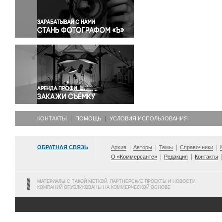
Правосудие
Происшествия и конфликты
Религия
Светская жизнь
Спорт
Экология
Экономика и бизнес
КОНТАКТЫ
ПОМОЩЬ
УСЛОВИЯ ИСПОЛЬЗОВАНИЯ
ОБРАТНАЯ СВЯЗЬ
Архив
Авторы
Темы
Справочники
О «Коммерсанте»
Редакция
Контакты
МАТЕРИАЛЫ С ТАКОЙ МЕТКОЙ, ПАРТНЕРСКИЕ ПРОЕКТЫ И НОВОСТИ
КОМПАНИЙ ОПУБЛИКОВАНЫ НА КОММЕРЧЕСКОЙ ОСНОВЕ