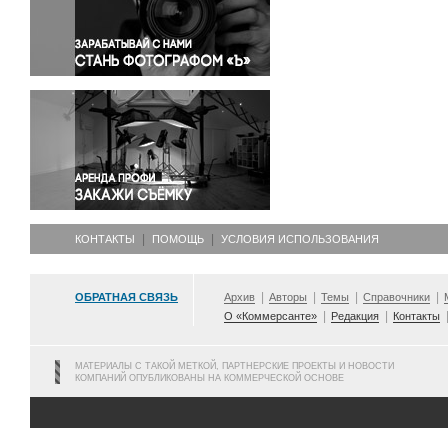
Правосудие
Происшествия и конфликты
Религия
Светская жизнь
Спорт
Экология
Экономика и бизнес
КОНТАКТЫ
ПОМОЩЬ
УСЛОВИЯ ИСПОЛЬЗОВАНИЯ
ОБРАТНАЯ СВЯЗЬ
Архив
Авторы
Темы
Справочники
О «Коммерсанте»
Редакция
Контакты
МАТЕРИАЛЫ С ТАКОЙ МЕТКОЙ, ПАРТНЕРСКИЕ ПРОЕКТЫ И НОВОСТИ
КОМПАНИЙ ОПУБЛИКОВАНЫ НА КОММЕРЧЕСКОЙ ОСНОВЕ