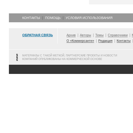
КОНТАКТЫ
ПОМОЩЬ
УСЛОВИЯ ИСПОЛЬЗОВАНИЯ
ОБРАТНАЯ СВЯЗЬ
Архив
Авторы
Темы
Справочники
О «Коммерсанте»
Редакция
Контакты
МАТЕРИАЛЫ С ТАКОЙ МЕТКОЙ, ПАРТНЕРСКИЕ ПРОЕКТЫ И НОВОСТИ
КОМПАНИЙ ОПУБЛИКОВАНЫ НА КОММЕРЧЕСКОЙ ОСНОВЕ