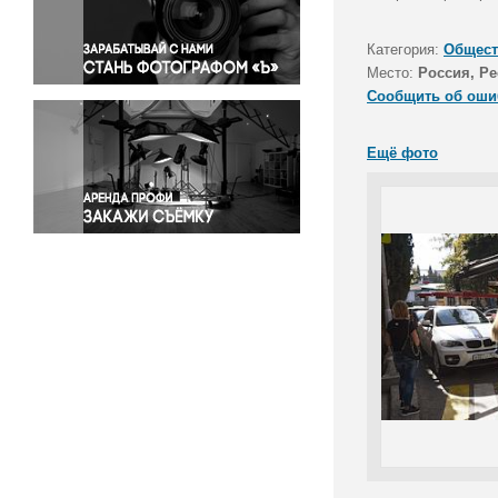
Правосудие
Происшествия и конфликты
Категория:
Общест
Религия
Место:
Россия, Р
Сообщить об оши
Светская жизнь
Спорт
Ещё фото
Экология
Экономика и бизнес