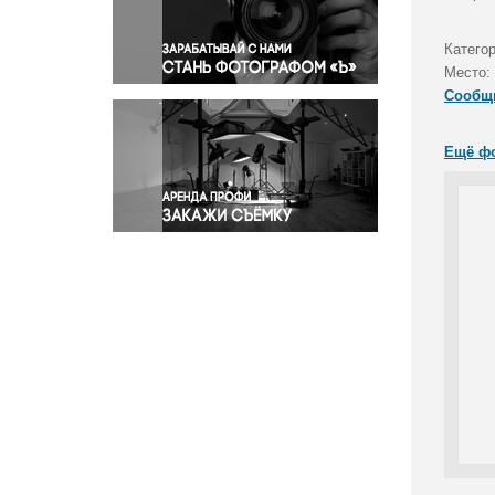
Правосудие
Происшествия и конфликты
Катего
Религия
Место:
Сообщ
Светская жизнь
Спорт
Ещё ф
Экология
Экономика и бизнес