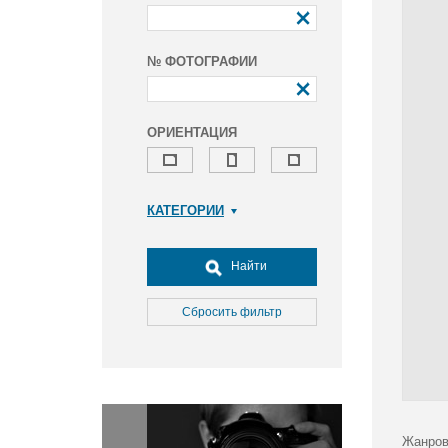
№ ФОТОГРАФИИ
ОРИЕНТАЦИЯ
КАТЕГОРИИ
Армия и ВПК
Досуг, туризм и отдых
Найти
Культура
Медицина
Сбросить фильтр
Наука
Образование
Общество
Окружающая среда
Политика
Жанров