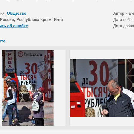
рия:
Общество
Автор и аг
Россия, Республика Крым, Ялта
Дата собы
ить об ошибке
Дата доба
ото