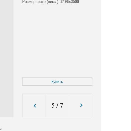
Размер фото (пикс.):
2496x3500
Купить
5
/
7
й.