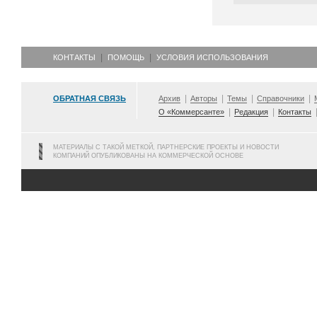
КОНТАКТЫ
ПОМОЩЬ
УСЛОВИЯ ИСПОЛЬЗОВАНИЯ
ОБРАТНАЯ СВЯЗЬ
Архив
Авторы
Темы
Справочники
О «Коммерсанте»
Редакция
Контакты
МАТЕРИАЛЫ С ТАКОЙ МЕТКОЙ, ПАРТНЕРСКИЕ ПРОЕКТЫ И НОВОСТИ
КОМПАНИЙ ОПУБЛИКОВАНЫ НА КОММЕРЧЕСКОЙ ОСНОВЕ