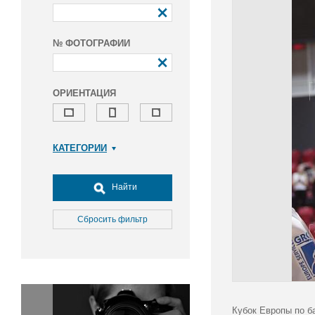
№ ФОТОГРАФИИ
ОРИЕНТАЦИЯ
КАТЕГОРИИ
Армия и ВПК
Досуг, туризм и отдых
Найти
Культура
Медицина
Сбросить фильтр
Наука
Образование
Общество
Окружающая среда
Политика
Кубок Европы по б