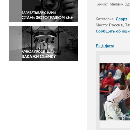
Правосудие
"Уникс" Мелвин Эд
Происшествия и конфликты
Религия
Категория:
Спорт
Место:
Россия, Та
Светская жизнь
Сообщить об оши
Спорт
Экология
Ещё фото
Экономика и бизнес