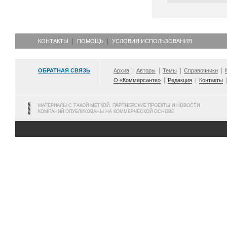
КОНТАКТЫ
ПОМОЩЬ
УСЛОВИЯ ИСПОЛЬЗОВАНИЯ
ОБРАТНАЯ СВЯЗЬ
Архив
Авторы
Темы
Справочники
О «Коммерсанте»
Редакция
Контакты
МАТЕРИАЛЫ С ТАКОЙ МЕТКОЙ, ПАРТНЕРСКИЕ ПРОЕКТЫ И НОВОСТИ
КОМПАНИЙ ОПУБЛИКОВАНЫ НА КОММЕРЧЕСКОЙ ОСНОВЕ